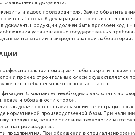
ого заполнения документа.
квизиты и адрес производителя. Важно обратить вним
отовитель бетона. В декларации прописывают данные о
 документ. Продукции должен быть присвоен код ТН 
 соблюдения установленных государственных требова
веденных испытаний в аккредитованной лаборатории.
КАЦИИ
 профессиональной помощью, чтобы сократить время 
бетон и прочие строительные смеси осуществляется п
включает в себя несколько основных этапов:
ификации. С компанией необходимо заключить догово
и, права и обязанности сторон.
дитель должен предоставить копии регистрационных 
иде нормативной производственной базы. При наличи
авку продукции, полное описание технологии изготовл
ется на производстве.
ти предприятия. При обращении в специализированн