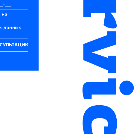
 на
х данных