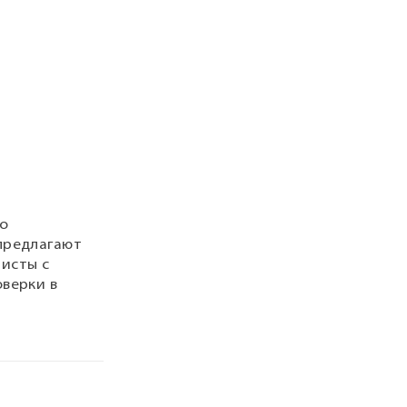
но
 предлагают
исты с
оверки в