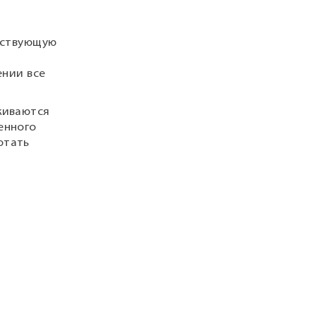
тствующую
ении все
живаются
енного
отать