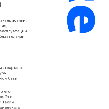
н
актеристики.
ния,
 эксплуатации
обязательная
астворов и
дуры
ной базы
о его
ю. Это
. Такой
привлекать