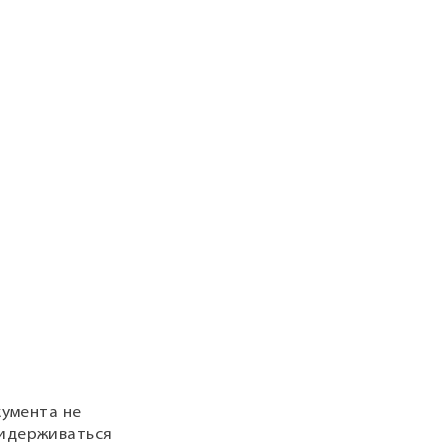
кумента не
ридерживаться