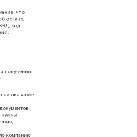
ание, что
б органе,
ВЭД, код
ний,
на получении
о
р на оказание
документов,
и нужны
ения,
ую компанию