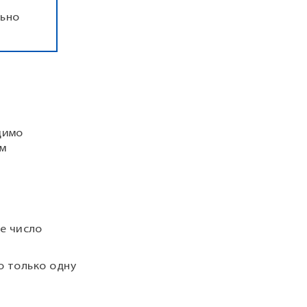
льно
димо
ым
е число
о только одну