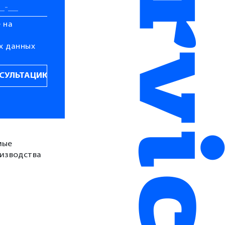
 на
х данных
мые
изводства