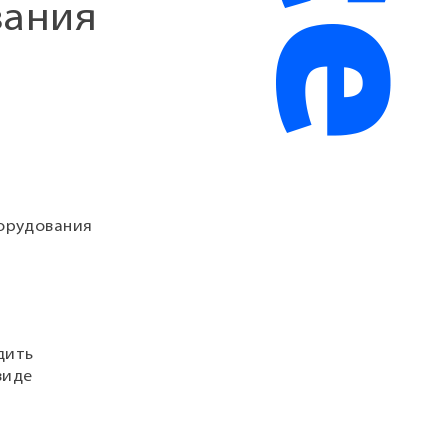
вания
борудования
дить
виде