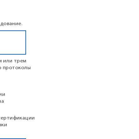
дование.
м или трем
ко протоколы
ии
на
 сертификации
вки