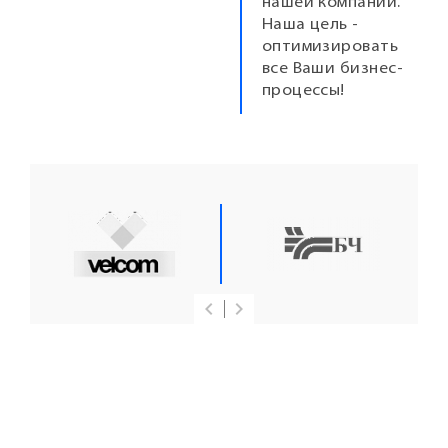
нашей компании.
Наша цель -
оптимизировать
все Ваши бизнес-
процессы!
keyboard_arrow_left
keyboard_arrow_right
Previous
Next