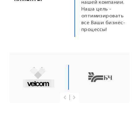
нашей компании.
Наша цель -
оптимизировать
все Ваши бизнес-
процессы!
keyboard_arrow_left
keyboard_arrow_right
Previous
Next