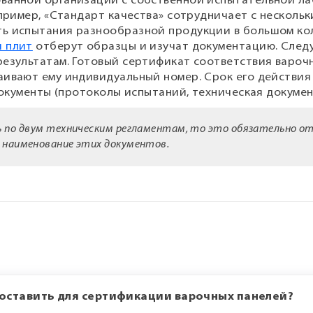
ованной организации с собственной испытательной л
апример, «Стандарт качества» сотрудничает с несколь
ть испытания разнообразной продукции в большом ко
 плит
отберут образцы и изучат документацию. Сле
результатам. Готовый сертификат соответствия вароч
аивают ему индивидуальный номер. Срок его действия
 документы (протоколы испытаний, техническая докум
ь по двум техническим регламентам, то это обязательно 
 наименование этих документов.
оставить для сертификации варочных панелей?