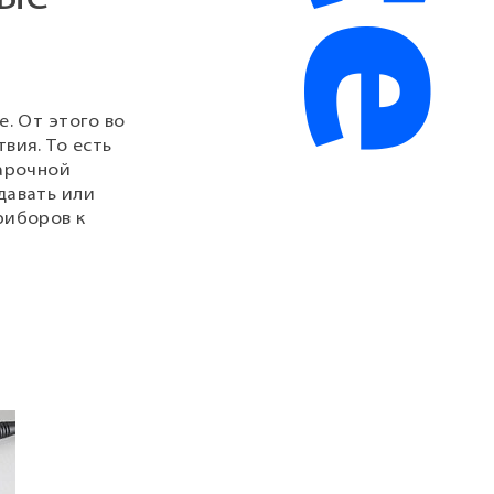
. От этого во
вия. То есть
варочной
давать или
риборов к