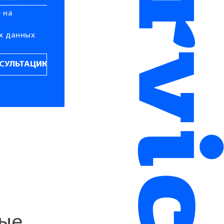
 на
х данных
ные