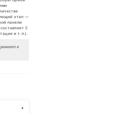
абораторией
кими
личестве
дующий этап —
ной панели
 составляет 5
ентация
и т. п.
).
отражают в