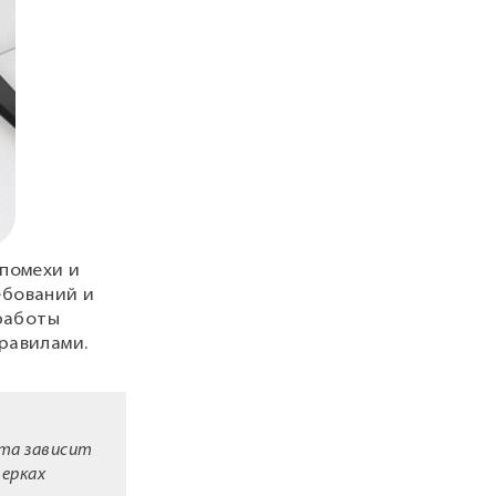
 помехи и
ебований и
 работы
равилами.
нта зависит
верках