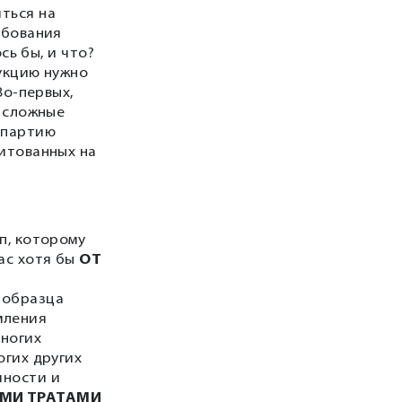
ться на
ебования
сь бы, и что?
дукцию нужно
Во-первых,
е сложные
 партию
дитованных на
п, которому
ас хотя бы
ОТ
 образца
мления
многих
огих других
чности и
МИ ТРАТАМИ