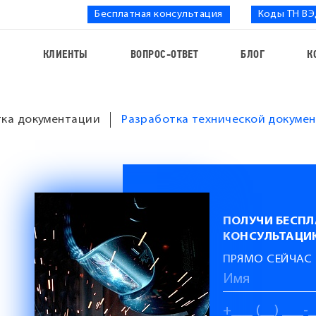
Бесплатная консультация
Коды ТН В
С
КЛИЕНТЫ
ВОПРОС-ОТВЕТ
БЛОГ
К
тка документации
Разработка технической докуме
ПОЛУЧИ БЕСП
КОНСУЛЬТАЦИ
ПРЯМО СЕЙЧАС