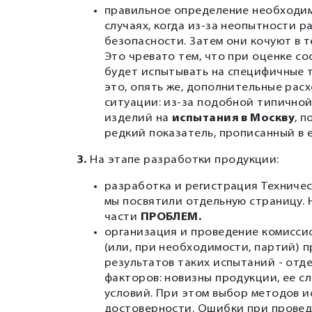
правильное определение необходим
случаях, когда из-за неопытности 
безопасности. Затем они кочуют в те
Это чревато тем, что при оценке с
будет испытывать на специфичные тр
это, опять же, дополнительные расх
ситуации: из-за подобной типично
изделий на
испытания в Москву
, 
редкий показатель, прописанный в 
3.
На этапе разработки продукции:
разработка и регистрация Техничес
мы посвятили отдельную страницу. Н
части
ПРОБЛЕМ.
организация и проведение комисси
(или, при необходимости, партий) 
результатов таких испытаний - отд
факторов: новизны продукции, ее с
условий. При этом выбор методов 
достоверности. Ошибки при провед