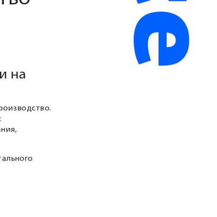
и на
роизводство.
:
ния,
тального