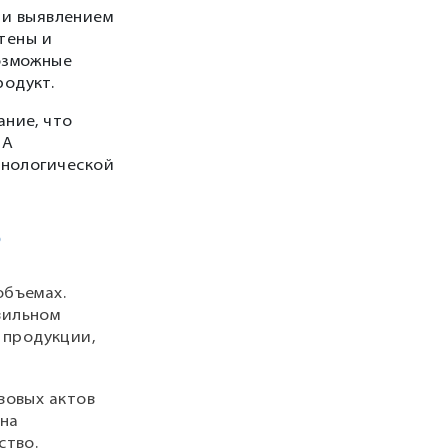
 и выявлением
тены и
возможные
родукт.
ание, что
ПА
хнологической
О
объемах.
вильном
 продукции,
вовых актов
 на
ство.