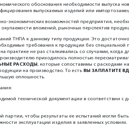
ономического обоснования необходимости выпуска но
ифицирования выпускаемых изделий или импортозаме
ико-экономических возможностей предприятия, необх
 окупаемости вложений, рыночных перспектив продук
аний ТНПА к данному типу продукции. Это достаточн
еобходимые требования к продукции без специальной 
а практике не раз сталкивались со случаями, когда д
 производителю приходилось полностью пересматрива
ЬНЫЕ РАСХОДЫ
, которые сопоставимы с расходами на
родукции на производство. То есть
ВЫ ЗАПЛАТИТЕ В
ольшую оплошность.
ания:
одимой технической документации в соответствии с 
й партии, чтобы результаты ее испытаний могли быт
ности эксплуатации изделия в заявленных условиях.