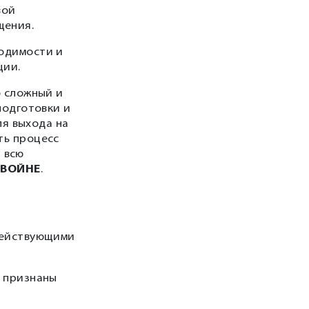
вой
щения.
одимости и
ции.
о сложный и
подготовки и
ля выхода на
ть процесс
 всю
ДВОЙНЕ
.
действующими
ь признаны