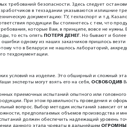
ых требований безопасности. Здесь следует останови
разработчиков в техзадании указываются излишние тр
хническую документацию: ТУ, техпаспорт и т.д. Казало
оответствия продукции Вы столкнетесь с тем, что про
ебования, которые Вам, в принципе, вовсе не нужны. 
оды, то есть опять
ПОТЕРЯ ДЕНЕГ
. Но бывают и боле
й ошибки одному из наших заказчиков пришлось везти
потому что в Беларуси не нашлось лабораторий, аккре
его техдокументации.
ких условий на изделие. Это обширный и сложный эта
аши эксперты могут взять его на себя,
ОСВОБОДИВ
В
онных приемочных испытаний опытного или головного
продукции. При этом правильность проведения и офор
ельный вопрос. Выбор методик испытаний зависит от 
ложности, предполагаемых объемов производства и мн
испытаний должен обеспечить надлежащий уровень то
ении данного этапа чреваты в дальнейшем
ОГРОМНЫ