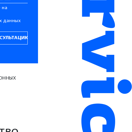
 на
х данных
ИОННЫХ
тво