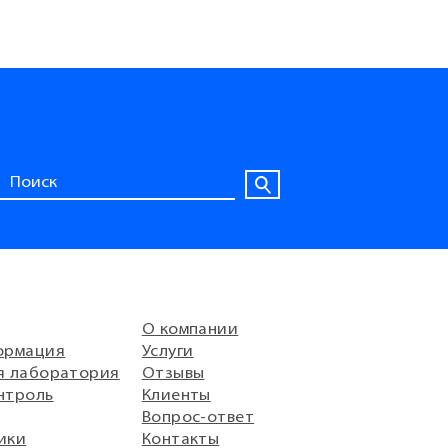
О компании
ормация
Услуги
я лаборатория
Отзывы
нтроль
Клиенты
Вопрос-ответ
ики
Контакты