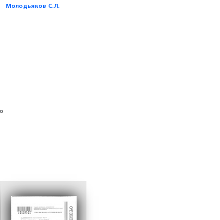
Молодьяков С.Л.
ю