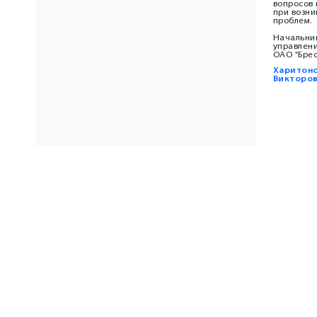
вопросов
при возн
проблем.
Начальни
управлен
ОАО "Бре
Харитоно
Викторо