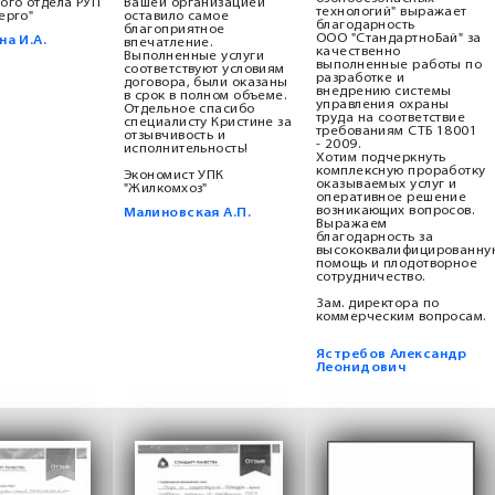
ого отдела РУП
Вашей организацией
технологий" выражает
ерго"
оставило самое
благодарность
благоприятное
ООО "СтандартноБай" за
а И.А.
впечатление.
качественно
Выполненные услуги
выполненные работы по
соответствуют условиям
разработке и
договора, были оказаны
внедрению системы
в срок в полном объеме.
управления охраны
Отдельное спасибо
труда на соответствие
специалисту Кристине за
требованиям СТБ 18001
отзывчивость и
- 2009.
исполнительность!
Хотим подчеркнуть
комплексную проработку
Экономист УПК
оказываемых услуг и
"Жилкомхоз"
оперативное решение
возникающих вопросов.
Малиновская А.П.
Выражаем
благодарность за
высококвалифицированну
помощь и плодотворное
сотрудничество.
Зам. директора по
коммерческим вопросам.
Ястребов Александр
Леонидович