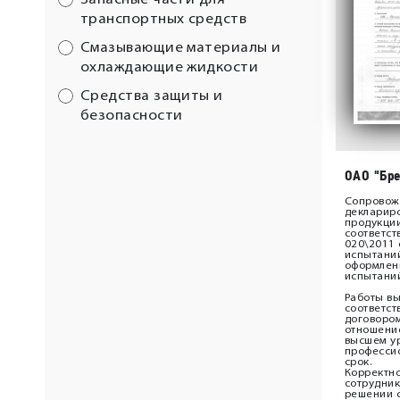
Запасные части для
транспортных средств
Смазывающие материалы и
охлаждающие жидкости
Средства защиты и
безопасности
ОАО "Бр
Сопровож
декларир
продукци
соответст
020\2011
испытани
оформлен
испытани
Работы в
соответст
договоро
отношение
высшем у
профессио
срок.
Корректн
сотрудник
решении 