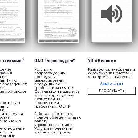
естсельмаш"
ОАО "Борисовдрев"
УП «Велком»
дение
Услуги по
Разработка, внедрение и
ования
сопровождению
сертификация системы
и на
процедуры
менеджмента качества
вии ТР ТС
декларирования
Аудио отзыв
 с проведением
продукции по
й и
требованиям ГОСТ Р
ПРОСЛУШАТЬ
ие протоколов
Организация комплекса
й
услуг по проведению
испытаний на
ыполнены в
соответствии
вии с
требований ГОСТ Р
м и
м к нему на
Работа выполнена в
ровне,
полном объеме. Признаю
нально и в
работу
удовлетворительной.
ое отношение
Услуги выполнены в
ов при
кротчайшие сроки.
сложных