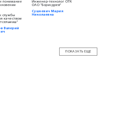
 и понимание
Инженер-технолог ОТК
икновении
ОАО "Борисдрев"
Сушкевич Мария
Николаевна
к службы
ия качеством
стсельмаш"
в Валерий
вич
ПОКАЗАТЬ ЕЩЕ