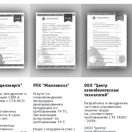
дноэнерго"
УПК "Жилкомхоз"
ООО "Центр
озонобезопасных
технологий"
а, внедрение и
Услуги по
ация СМК в
сопровождению
вии с СТБ ИСО
процедуры
Разработка и внедрение
декларирования
системы управления
продукции по
охраны труда
ыполнены
требованиям ТР ТС.
на соответствие
но и в срок.
Организация
требованиям СТБ 18001
 нет.
испытаний по
- 2009.
требованиям ТР Т.
инженер
ООО "Центр
твенно-
Наше сотрудничество с
озонобезопасных