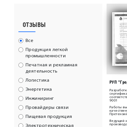
ОТЗЫВЫ
Все
Продукция легкой
промышленности
Печатная и рекламная
деятельность
Логистика
РУП "Гро
Энергетика
Разработк
сертифик
соответст
Инжиниринг
9001
Провайдеры связи
Работы в
качествен
Претензий
Пищевая продукция
Ведущий 
производс
Электротехническая