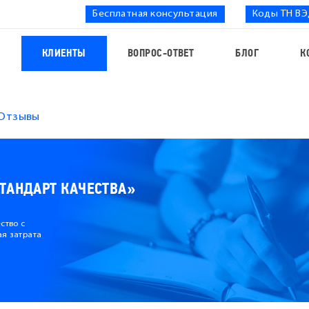
Бесплатная консультация
Коды ТН В
С
КЛИЕНТЫ
ВОПРОС-ОТВЕТ
БЛОГ
К
Отзывы
ТАНДАРТ КАЧЕСТВА»
ство с
ая затрата