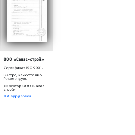
ООО «Савас-строй»
Сертификат ISO 9001.
Быстро, качественно.
Рекомендую.
Директор ООО «Савас-
строй»
В.А.Курдголов