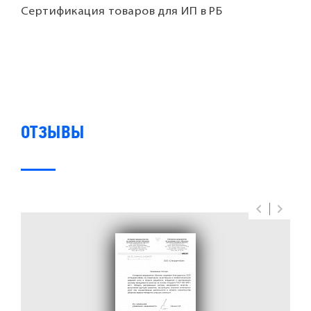
Сертификация товаров для ИП в РБ
ОТЗЫВЫ
keyboard_arrow_left
keyboard_arrow_right
Previous
Next