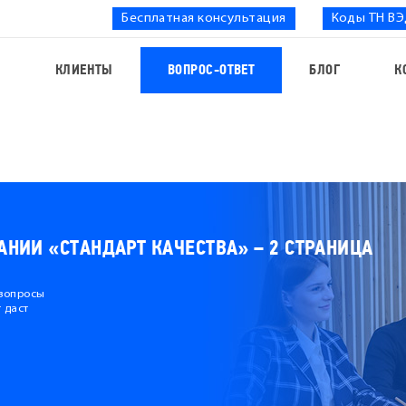
Бесплатная консультация
Коды ТН В
С
КЛИЕНТЫ
ВОПРОС-ОТВЕТ
БЛОГ
К
АНИИ «СТАНДАРТ КАЧЕСТВА» – 2 СТРАНИЦА
 вопросы
 даст