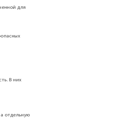
ченной для
оопасных
ть. В них
на отдельную