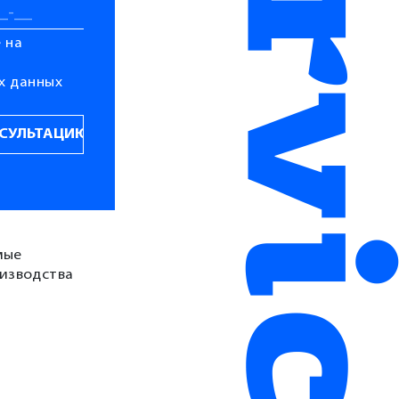
 на
х данных
мые
изводства