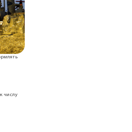
ормлять
 к числу