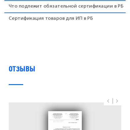
Что подлежит обязательной сертификации в РБ
Сертификация товаров для ИП в РБ
ОТЗЫВЫ
keyboard_arrow_left
keyboard_arrow_right
Previous
Next