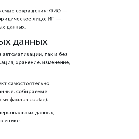
еняемые сокращения: ФИО —
 юридическое лицо; ИП —
ых данных.
ных данных
 автоматизации, так и без
ация, хранение, изменение,
ект самостоятельно
данные, собираемые
тки файлов cookie
).
персональных данных,
олитике.