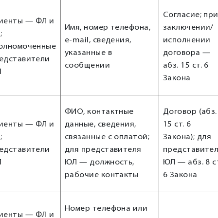
Согласие; пр
иенты — ФЛ и
Имя, номер телефона,
заключении/
;
e-mail, сведения,
исполнении
олномоченные
указанные в
договора —
едставители
сообщении
абз. 15 ст. 6
Л
Закона
ФИО, контактные
Договор (абз.
иенты — ФЛ и
данные, сведения,
15 ст. 6
;
связанные с оплатой;
Закона); для
едставители
для представителя
представите
Л
ЮЛ — должность,
ЮЛ — абз. 8 с
рабочие контакты
6 Закона
Номер телефона или
иенты — ФЛ и