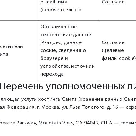
e-mail, имя
Согласие
П
(необязательно)
Обезличенные
технические данные:
IP-адрес, данные
Согласие
сетители
cookie, сведения о
(целевые
йта
браузере и
файлы cookie
устройстве, источник
перехода
 Перечень уполномоченных л
ляющая услуги хостинга Сайта (хранение данных Сайта
я Федерация, г. Москва, ул. Льва Толстого, д. 16 — се
heatre Parkway, Mountain View, CA 94043, США — серв