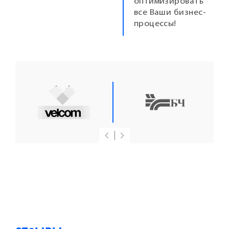
оптимизировать
все Ваши бизнес-
процессы!
keyboard_arrow_left
keyboard_arrow_right
Previous
Next