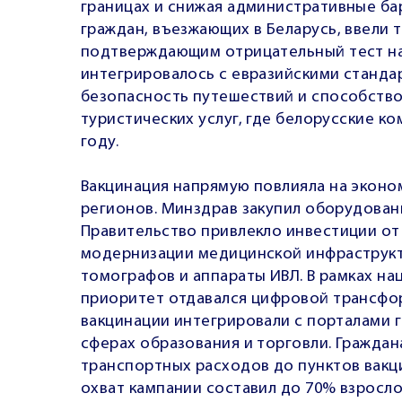
границах и снижая административные ба
граждан, въезжающих в Беларусь, ввели
подтверждающим отрицательный тест на 
интегрировалось с евразийскими станда
безопасность путешествий и способств
туристических услуг, где белорусские к
году.
Вакцинация напрямую повлияла на эконо
регионов. Минздрав закупил оборудовани
Правительство привлекло инвестиции от 
модернизации медицинской инфраструкт
томографов и аппараты ИВЛ. В рамках н
приоритет отдавался цифровой трансфо
вакцинации интегрировали с порталами го
сферах образования и торговли. Гражда
транспортных расходов до пунктов вакци
охват кампании составил до 70% взрослог