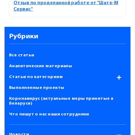
Отзыв по проделанной работе от "Шате-М
Сервис"
Рубрики
Все статьи
Аналитические материалы
Статьи по категориям
Выполненные проекты
Коронавирус (актуальные меры принятые в
Беларуси)
Что пишут о нас наши сотрудники
Новости