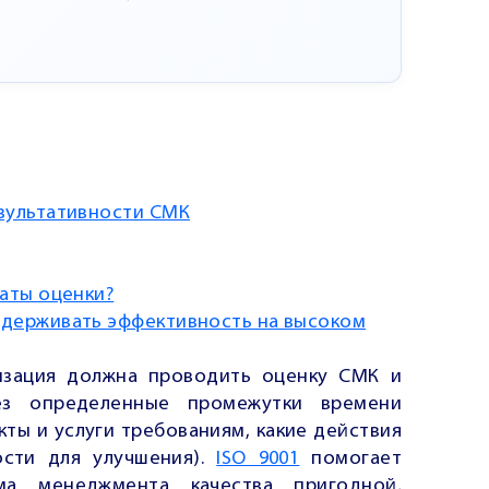
езультативности СМК
таты оценки?
ддерживать эффективность на высоком
низация должна проводить оценку СМК и
ез определенные промежутки времени
кты и услуги требованиям, какие действия
ости для улучшения).
ISO 9001
помогает
ма менеджмента качества пригодной,