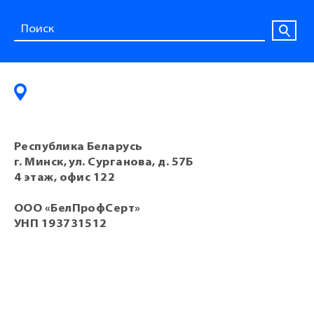
Республика Беларусь
г. Минск, ул. Сурганова, д. 57Б
4 этаж, офис 122
ООО «БелПрофСерт»
УНП 193731512
Минск:
+375 (29) 630-53-68