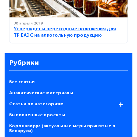
30 апреля 2019
Утверждены переходные положения для
ТР ЕАЭС на алкогольную продукцию
Рубрики
Все статьи
Аналитические материалы
Статьи по категориям
Выполненные проекты
Коронавирус (актуальные меры принятые в
Беларуси)