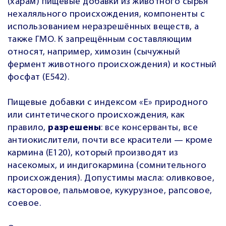
(харам) пищевые добавки из животного сырья
нехаляльного происхождения, компоненты с
использованием неразрешённых веществ, а
также ГМО. К запрещённым составляющим
относят, например, химозин (сычужный
фермент животного происхождения) и костный
фосфат (Е542).
Пищевые добавки с индексом «Е» природного
или синтетического происхождения, как
правило,
разрешены
: все консерванты, все
антиокислители, почти все красители — кроме
кармина (Е120), который производят из
насекомых, и индигокармина (сомнительного
происхождения). Допустимы масла: оливковое,
касторовое, пальмовое, кукурузное, рапсовое,
соевое.