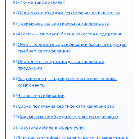
Что же такое халяль?
Для чего необходим сертификат халяльности
Преимущества сертификата халяльности
Халяль — мировой бренд качества и здоровья
Обязательность сертификации (какая продукция
требует сертификации)
Особенности производства халяльной
продукции
Разрешённые, запрещённые и сомнительные
компоненты
Этапы сертификации
Сроки получения сертификата халяльности
Документы, необходимые для сертификации
Практика халяль в сфере услуг
Влияние сертификата халяльности на маркетинг и