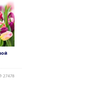
ной
27478