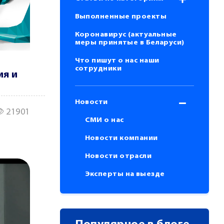
Выполненные проекты
Коронавирус (актуальные
меры принятые в Беларуси)
Что пишут о нас наши
сотрудники
ия и
Новости
21901
СМИ о нас
Новости компании
Новости отрасли
Эксперты на выезде