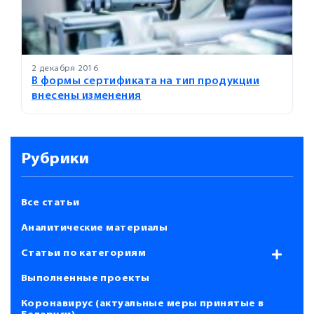
2 декабря 2016
В формы сертификата на тип продукции
внесены изменения
Рубрики
Все статьи
Аналитические материалы
Статьи по категориям
Выполненные проекты
Коронавирус (актуальные меры принятые в