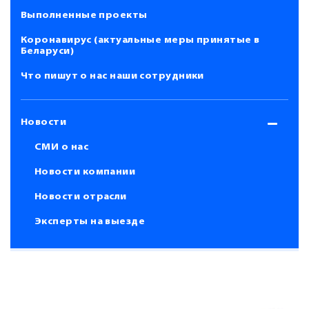
Выполненные проекты
Коронавирус (актуальные меры принятые в
Беларуси)
Что пишут о нас наши сотрудники
Новости
СМИ о нас
Новости компании
Новости отрасли
Эксперты на выезде